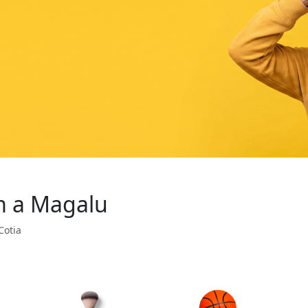
om a Magalu
Cotia